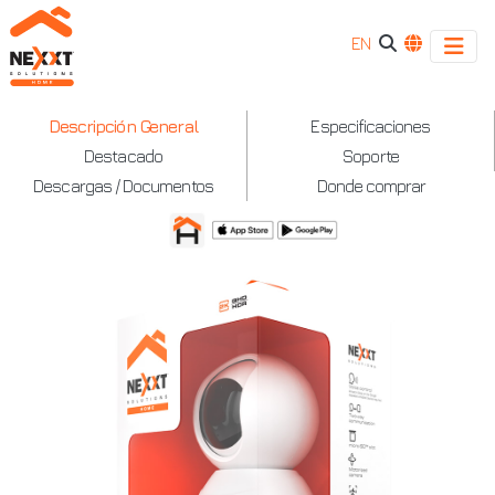
EN
Nexxt
Descripción General
Especificaciones
Destacado
Soporte
—
Descargas / Documentos
Donde comprar
Cámara
motorizada
para
interior