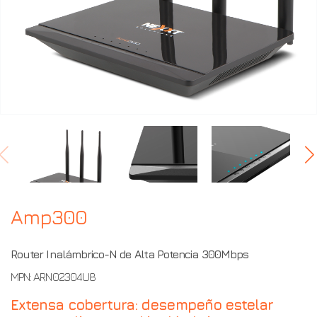
ARN02304U8
Amp300
Router Inalámbrico-N de Alta Potencia 300Mbps
MPN: ARN02304U8
Extensa cobertura: desempeño estelar