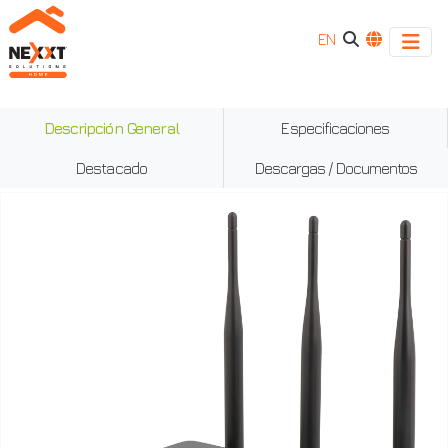
EN
Amp300
Descripción General
Especificaciones
|
Destacado
Descargas / Documentos
Router
Inalámbrico-
N
de
300Mbps
-