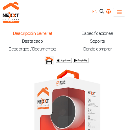
EN
NexxtHome
Descripción General
Especificaciones
Destacado
Soporte
-
Descargas / Documentos
Donde comprar
Cámara
inteligente
Wi-
Fi
para
interior