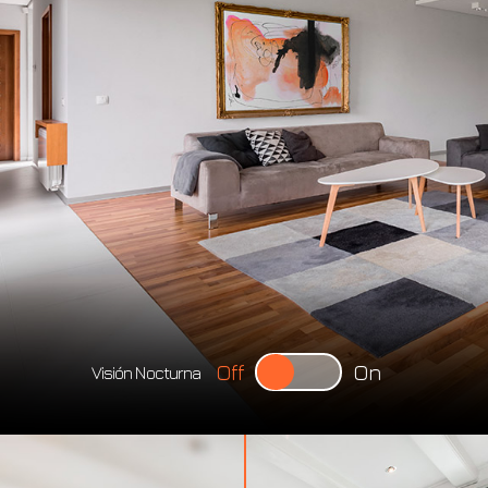
Off
On
Visión Nocturna