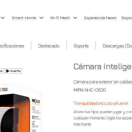
Smart Home
Wi-Fi Mesh
Experiencia Nexxt
Sopo
cificaciones
Destacado
Soporte
Descargas / D
Cámara intelige
Cámara para exterior sin cable
MPN:
NHC-O630
Tranquilidad ¡incluso afuera!
Ahora tus hijos pueden jugar y corr
cualquier momento. Vigila los espac
más fuerte.