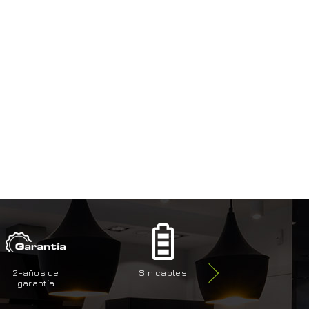
2-años de
Sin cables
Para uso inte
garantía
y exterio