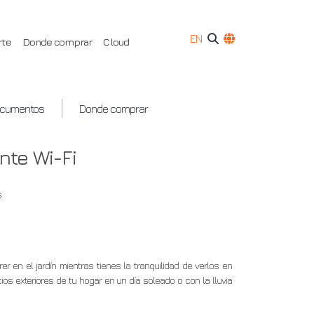
EN
rte
Donde comprar
Cloud
ocumentos
Donde comprar
nte Wi-Fi
s
er en el jardín mientras tienes la tranquilidad de verlos en
ios exteriores de tu hogar en un día soleado o con la lluvia