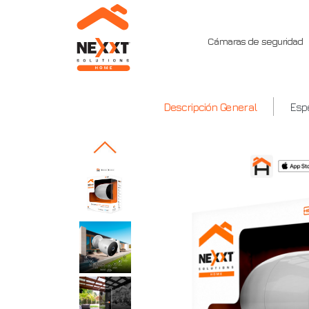
Cámaras de seguridad
Nexxt
Descripción General
Espe
-
Cámara
con
batería
para
exteriores