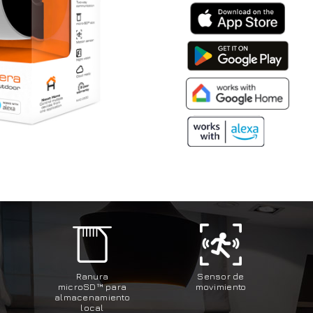
Ranura
Sensor de
microSD™ para
movimiento
almacenamiento
local