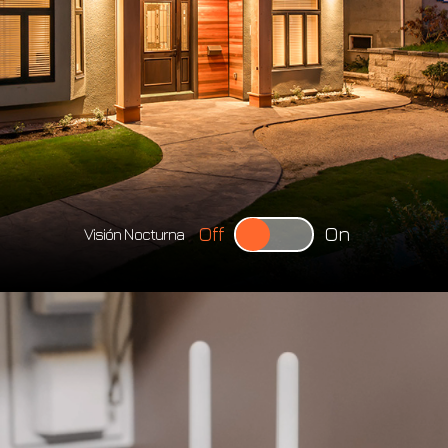
Off
On
Visión Nocturna