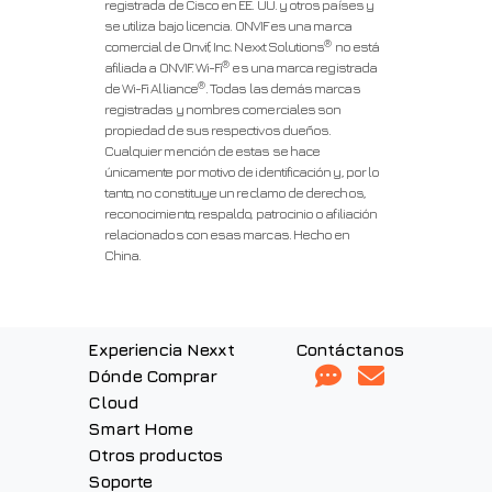
registrada de Cisco en EE. UU. y otros países y
se utiliza bajo licencia. ONVIF es una marca
®
comercial de Onvif, Inc. Nexxt Solutions
no está
®
afiliada a ONVIF. Wi-Fi
es una marca registrada
®
de Wi-Fi Alliance
. Todas las demás marcas
registradas y nombres comerciales son
propiedad de sus respectivos dueños.
Cualquier mención de estas se hace
únicamente por motivo de identificación y, por lo
tanto, no constituye un reclamo de derechos,
reconocimiento, respaldo, patrocinio o afiliación
relacionados con esas marcas. Hecho en
China.
Experiencia Nexxt
Contáctanos
Dónde Comprar
Cloud
Smart Home
Otros productos
Soporte