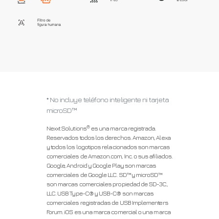
* No incluye teléfono inteligente ni tarjeta
microSD™
®
Nexxt Solutions
es una marca registrada.
Reservados todos los derechos. Amazon, Alexa
y todos los logotipos relacionados son marcas
comerciales de Amazon.com, Inc. o sus afiliados.
Google, Android y Google Play son marcas
comerciales de Google LLC. SD™ y microSD™
son marcas comerciales propiedad de SD-3C,
LLC. USB Type-C® y USB-C® son marcas
comerciales registradas de USB Implementers
Forum. iOS es una marca comercial o una marca