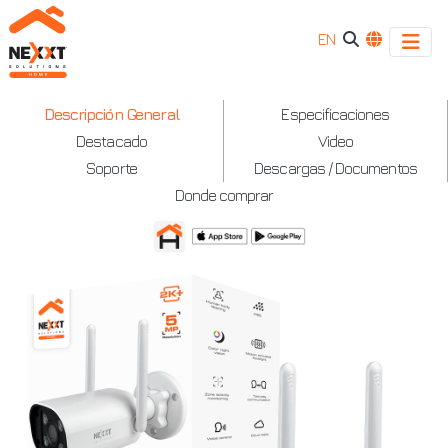
EN
Cámara
Descripción General
Especificaciones
Destacado
Video
inteligente
Soporte
Descargas / Documentos
motorizada
Donde comprar
Wi-
Fi®
para
exteriores
-