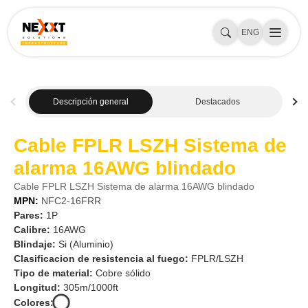
ENG
Descripción general
Destacados
Cable FPLR LSZH Sistema de
alarma 16AWG blindado
Cable FPLR LSZH Sistema de alarma 16AWG blindado
MPN:
NFC2-16FRR
Pares:
1P
Calibre:
16AWG
Blindaje:
Si (Aluminio)
Clasificacion de resistencia al fuego:
FPLR/LSZH
Tipo de material:
Cobre sólido
Longitud:
305m/1000ft
Colores: