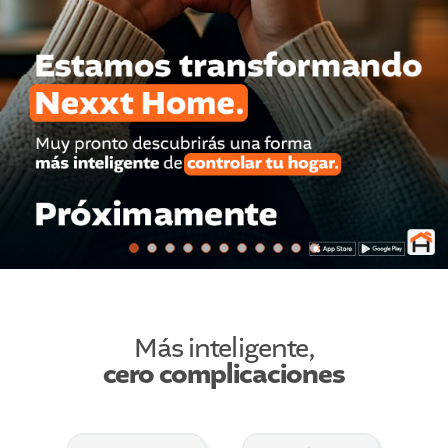
Wi-
Fi,
concebidos
para
un
hogar
totalmente
conectado.
Más inteligente,
cero complicaciones