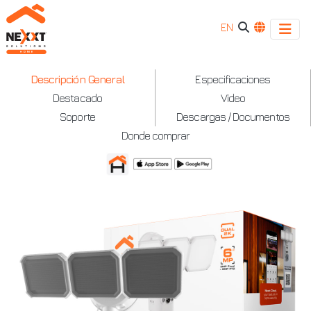
EN
Cámara
Descripción General
Especificaciones
Destacado
Video
inteligente
Soporte
Descargas / Documentos
Wi-
Donde comprar
Fi®
de
doble
lente
con