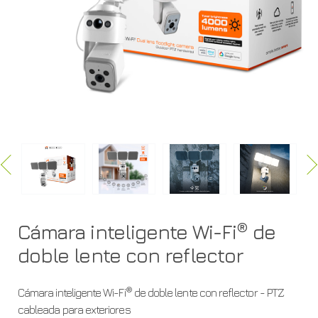
reflector
|
PTZ
cableada
para
exteriores
®
-
Cámara inteligente Wi-Fi
de
doble lente con reflector
NHC-
®
Cámara inteligente Wi-Fi
de doble lente con reflector - PTZ
FP50DL
cableada para exteriores