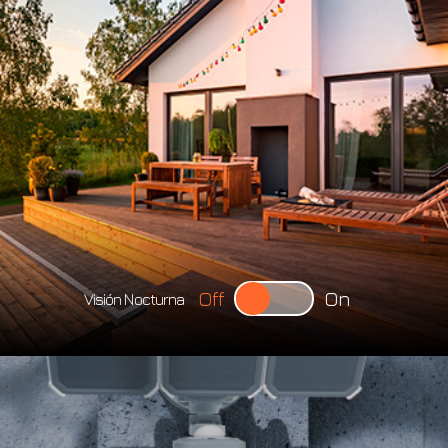
Off
On
Visión Nocturna