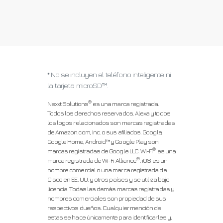
* No se incluyen el teléfono inteligente ni
la tarjeta microSD™.
®
Nexxt Solutions
es una marca registrada.
Todos los derechos reservados. Alexa y todos
los logos relacionados son marcas registradas
de Amazon.com, Inc. o sus afiliados. Google,
Google Home, Android™ y Google Play son
®
marcas registradas de Google LLC. Wi-Fi
es una
®
marca registrada de Wi-Fi Alliance
. iOS es un
nombre comercial o una marca registrada de
Cisco en EE. UU. y otros países y se utiliza bajo
licencia. Todas las demás marcas registradas y
nombres comerciales son propiedad de sus
respectivos dueños. Cualquier mención de
estas se hace únicamente para identificarles y,