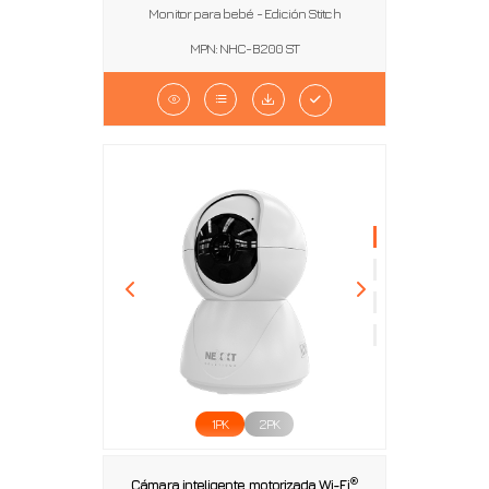
Monitor para bebé - Edición Stitch
MPN: NHC-B200 ST
1PK
2PK
®
Cámara inteligente motorizada Wi-Fi