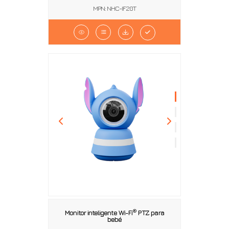
MPN: NHC-IF20T
®
Monitor inteligente Wi-Fi
PTZ para
bebé