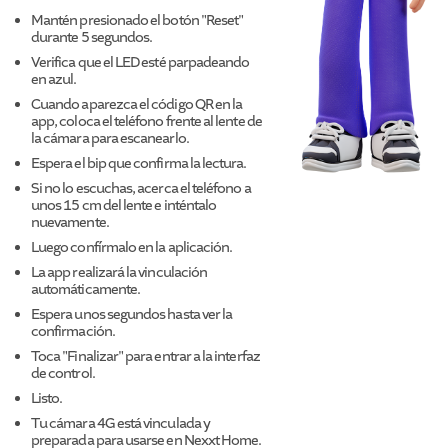
Mantén presionado el botón "Reset"
durante 5 segundos.
Verifica que el LED esté parpadeando
en azul.
Cuando aparezca el código QR en la
app, coloca el teléfono frente al lente de
la cámara para escanearlo.
Espera el bip que confirma la lectura.
Si no lo escuchas, acerca el teléfono a
unos 15 cm del lente e inténtalo
nuevamente.
Luego confírmalo en la aplicación.
La app realizará la vinculación
automáticamente.
Espera unos segundos hasta ver la
confirmación.
Toca "Finalizar" para entrar a la interfaz
de control.
Listo.
Tu cámara 4G está vinculada y
preparada para usarse en Nexxt Home.