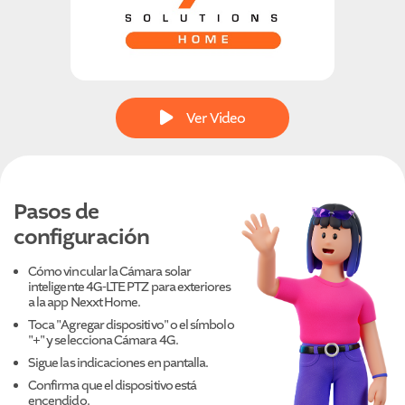
Ver Video
Pasos de
configuración
Cómo vincular la Cámara solar
inteligente 4G-LTE PTZ para exteriores
a la app Nexxt Home.
Toca "Agregar dispositivo" o el símbolo
"+" y selecciona Cámara 4G.
Sigue las indicaciones en pantalla.
Confirma que el dispositivo está
encendido.