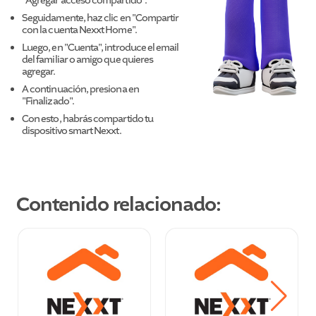
"Agregar acceso compartido".
Seguidamente, haz clic en "Compartir
con la cuenta Nexxt Home".
Luego, en "Cuenta", introduce el email
del familiar o amigo que quieres
agregar.
A continuación, presiona en
"Finalizado".
Con esto, habrás compartido tu
dispositivo smart Nexxt.
Contenido relacionado: