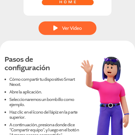
Ver Video
Pasos de
configuración
Cómo compartir tu dispositivo Smart
Nexxt.
Abre la aplicación.
Seleccionaremos un bombillo como
ejemplo.
Haz clic en el ícono del lápiz en la parte
superior.
A continuación, presiona donde dice
"Compartir equipo", y luego en el botón