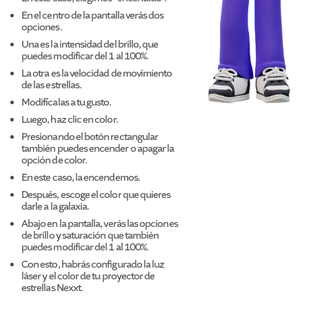
En el centro de la pantalla verás dos
opciones.
Una es la intensidad del brillo, que
puedes modificar del 1 al 100%.
La otra es la velocidad de movimiento
de las estrellas.
Modifícalas a tu gusto.
Luego, haz clic en color.
Presionando el botón rectangular
también puedes encender o apagar la
opción de color.
En este caso, la encendemos.
Después, escoge el color que quieres
darle a la galaxia.
Abajo en la pantalla, verás las opciones
de brillo y saturación que también
puedes modificar del 1 al 100%.
Con esto, habrás configurado la luz
láser y el color de tu proyector de
estrellas Nexxt.