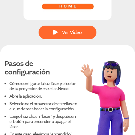
Ver Video
Pasos de
configuración
Cómo configurar la luz láser y el color
de tu proyector de estrellas Nexxt.
Abre la aplicación.
Selecciona el proyector de estrellas en
el que deseas hacer la configuración.
Luego haz clic en "láser" y después en
el botón para encender o apagar el
láser.
En este caso, elegimos "encendido".